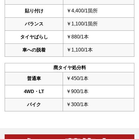
貼り付け
￥4,400/1箇所
バランス
￥1,100/1箇所
タイヤばらし
￥880/1本
車への脱着
￥1,100/1本
廃タイヤ処分料
普通車
￥450/1本
4WD・LT
￥900/1本
バイク
￥300/1本