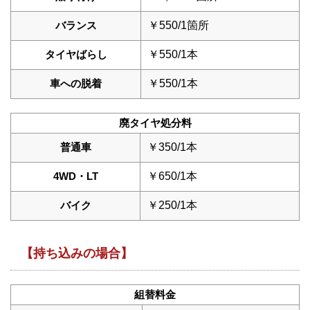
バランス
￥550/1箇所
タイヤばらし
￥550/1本
車への脱着
￥550/1本
廃タイヤ処分料
普通車
￥350/1本
4WD・LT
￥650/1本
バイク
￥250/1本
【持ち込みの場合】
組替料金